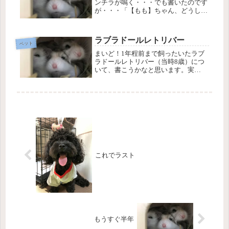
ンチラが鳴く・・・でも書いたのです
が・・・「【もも】ちゃん、どうした
ん？」と声をかけると「きゅぅ～きゅ
～」と返事を返してくれる様に鳴いて
くれるんですが、最近は夜中に私がト
ラブラドールレトリバー
イレに起きるだけで、「きゅーーーー
ペット
ー...
まいど！1年程前まで飼ったいたラブ
ラドールレトリバー（当時8歳）につ
いて、書こうかなと思います。実
は・・・現在は、里親宅で元気に暮ら
しています。キッカケは、本当に偶然
です。「ラブラドール生まれました貰
って下さい」の張り紙をちょうど貼っ
ている...
これでラスト
もうすぐ半年