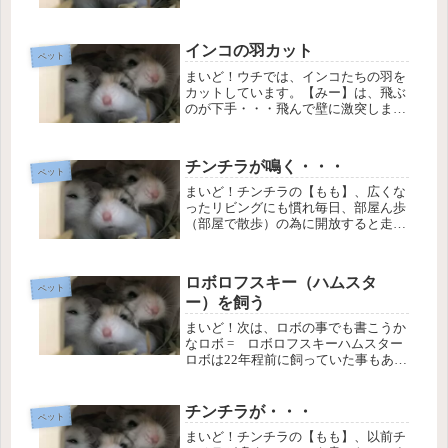
としてきました。親馬鹿だけどカッコ
いい(笑)でも、まだまだ子犬の顔も見
せてくれる。今が一番可愛い時期かも
インコの羽カット
知れませんね。ほなっ！ にほんブロ...
ペット
まいど！ウチでは、インコたちの羽を
カットしています。【みー】は、飛ぶ
のが下手・・・飛んで壁に激突しま
す。そして、羽の内出血・・・そこか
ら折れて流血騒動・・・【こー】は、
狭いカゴの中で、羽ばたきまくって、
チンチラが鳴く・・・
同じく内出血からの流血・・どちら
ペット
も、羽...
まいど！チンチラの【もも】、広くな
ったリビングにも慣れ毎日、部屋ん歩
（部屋で散歩）の為に開放すると走り
回ってます。前回の書いた夜鳴きは、
あれ以降ありません。最近は、私達を
仲間だと思っているのか起きている時
ロボロフスキー（ハムスタ
に「くーくーくー」と鳴くようになり
ペット
ー）を飼う
ま...
まいど！次は、ロボの事でも書こうか
なロボ = ロボロフスキーハムスター
ロボは22年程前に飼っていた事もあり
私にとっては、馴染みのある動
物・・・（セキセイインコも32年前に
飼っていたけど）ジモティーでロボが
チンチラが・・・
ペット
生まれたのであげますって、ことで里
まいど！チンチラの【もも】、以前チ
親...