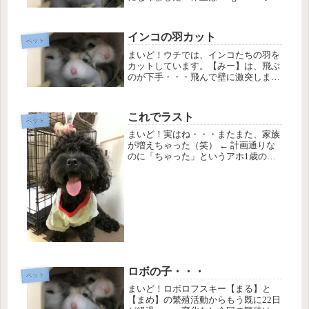
ルティーとしてはデカい（笑） 【ア
ミ】益々ぬいぐるみ感が増してきまし
た（笑）後ろ足は、最近ちょっと改善
インコの羽カット
してきてる。 【みー】ウチの最...
ペット
まいど！ウチでは、インコたちの羽を
カットしています。【みー】は、飛ぶ
のが下手・・・飛んで壁に激突しま
す。そして、羽の内出血・・・そこか
ら折れて流血騒動・・・【こー】は、
狭いカゴの中で、羽ばたきまくって、
これでラスト
同じく内出血からの流血・・どちら
ペット
も、羽...
まいど！実はね・・・またまた、家族
が増えちゃった（笑） ← 計画通りな
のに「ちゃった」というアホ1歳のト
イプードルの女の子です。名前は【ア
ミ】です。シェルティーの【リアン】
の名前の由来がフランス語のLianで絆
と言う意味なので、この子も、そ...
ロボの子・・・
ペット
まいど！ロボロフスキー【まる】と
【まめ】の繁殖活動からもう既に22日