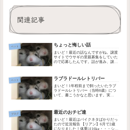
関連記事
ちょっと悔しい話
ペット
まいど！最近の話なんですがね。譲渡
サイトでウサギの里親募集をしていた
ので応募したんです。話が進み、譲渡
日も決まった所で、少し疑問があり質
問したんですが、何か勘違いされたよ
うで譲るのを考えないとと言い出され
ラブラドールレトリバー
たんですよ。それに対して、意味が違
ペット
い...
まいど！1年程前まで飼ったいたラブ
ラドールレトリバー（当時8歳）につ
いて、書こうかなと思います。実
は・・・現在は、里親宅で元気に暮ら
しています。キッカケは、本当に偶然
です。「ラブラドール生まれました貰
最近のおチビ達
って下さい」の張り紙をちょうど貼っ
ブログ
ている...
まいど！最近はバイクネタばかりだっ
たので近況報告 【リアン】6月で2歳
になりました！体重は16kg・・・シェ