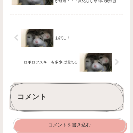
が経過・・・変化なし今回の繁殖は、
失敗だった様です。残念・・・次に期
待です！また【まる】と【まめ】を同
じゲージに入れて様子見ですねジャン
ガリアンは昔に繁殖させた事があるん
で...
お試し！
ロボロフスキーも多少は慣れる
コメント
コメントを書き込む