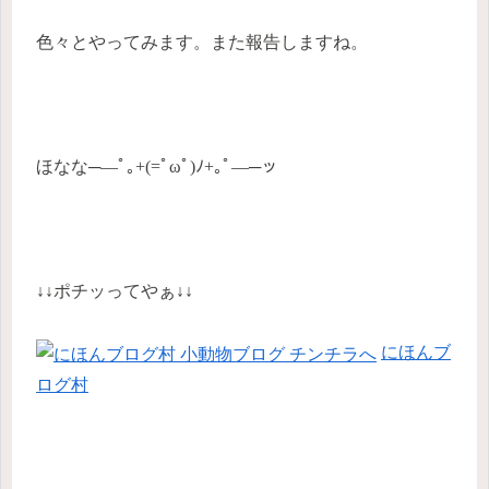
色々とやってみます。また報告しますね。
ほなな─―ﾟ｡+(=ﾟωﾟ)ﾉ+｡ﾟ―─ッ
↓↓ポチッってやぁ↓↓
にほんブ
ログ村