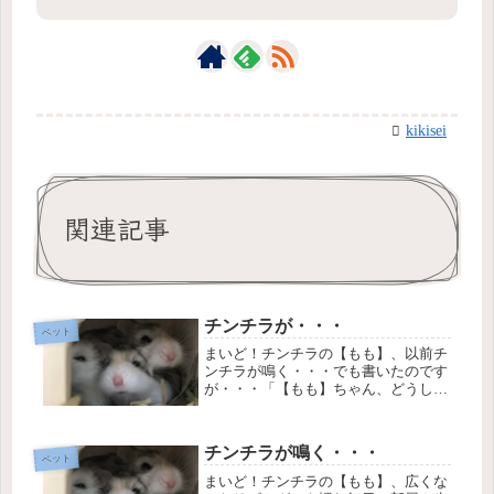
kikisei
関連記事
チンチラが・・・
ペット
まいど！チンチラの【もも】、以前チ
ンチラが鳴く・・・でも書いたのです
が・・・「【もも】ちゃん、どうした
ん？」と声をかけると「きゅぅ～きゅ
～」と返事を返してくれる様に鳴いて
くれるんですが、最近は夜中に私がト
チンチラが鳴く・・・
イレに起きるだけで、「きゅーーーー
ペット
ー...
まいど！チンチラの【もも】、広くな