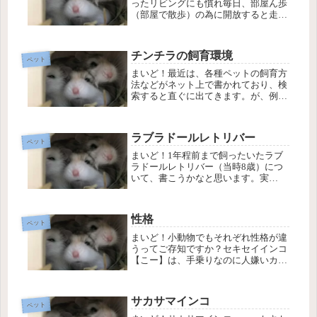
ったリビングにも慣れ毎日、部屋ん歩
（部屋で散歩）の為に開放すると走り
回ってます。前回の書いた夜鳴きは、
あれ以降ありません。最近は、私達を
仲間だと思っているのか起きている時
チンチラの飼育環境
に「くーくーくー」と鳴くようになり
ペット
ま...
まいど！最近は、各種ペットの飼育方
法などがネット上で書かれており、検
索すると直ぐに出てきます。が、例え
ばハムスターやインコの飼育方法など
を見ても、冬にはヒーター、夏には空
調を使って温度を一定にするなど神経
ラブラドールレトリバー
質な情報が多いと思います。犬猫につ
ペット
い...
まいど！1年程前まで飼ったいたラブ
ラドールレトリバー（当時8歳）につ
いて、書こうかなと思います。実
は・・・現在は、里親宅で元気に暮ら
しています。キッカケは、本当に偶然
です。「ラブラドール生まれました貰
性格
って下さい」の張り紙をちょうど貼っ
ペット
ている...
まいど！小動物でもそれぞれ性格が違
うってご存知ですか？セキセイインコ
【こー】は、手乗りなのに人嫌いカゴ
の中が大好きで攻撃的、とにかく独り
が好き、羽ばたいて羽の抜け方が半端
ない・・羽ばたきすぎるので羽に内出
サカサマインコ
血ができる。くちばしを刺さるぐらい
ペット
に...