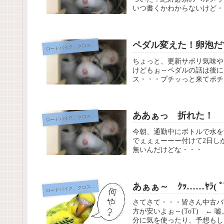
いつ書くかわからないけど・
ペダル変えた！卵泡だ
ードバイク、クロスバイク、自転車
ロ
ちょっと、更新サボリ気味や
けどもぉ～ペダルの話は後に
ス・・・プチッっと来てポチりまく
ああぁっ 折れた！
ードバイク、クロスバイク、自転車
ロ
今朝、通勤中にボトルで水を
でぇぇぇーーー付けて2日し
無いんだけどな・・・
あぁぁ～ ｸｯ……ﾔﾗ( ﾟ∀ﾟ
ードバイク、クロスバイク、自転車
ロ
さてさて・・・皆さん中古バ
方が安いよぉ～(ToT) ←
分に気を使ったり、予想もし