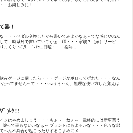
・・お楽しみに！
て器！
な・・・ペダル交換したから書いてみよかなぁ～てな感じやねん
して、時系列で書いていこかぁ土曜・・・家族？（嫁）サービ
りヽ(´Д`；)ﾉｱｩ...日曜・・・発熱...
飲みゲージに戻したら・・・ゲージがボロって折れた・・・なん
かたってませんって・・・orzうぅ～ん、無理な使い方した覚えは
 )ﾚﾀ!!!
イクはやめましょう・・・もぉ～ ねぇ～ 最終的には新車買う
 嘘。嘘って事もないかなぁ～ ブランドにもよるかな・・・色々な部
てへん不具合が起こったりするこまめにメ...