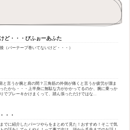
けど・・・びふぉーあふた
後（バーテープ巻いてないけど・・・）
肩と言うか腕と肩の間？三角筋の外側が痛くと言うか疲労が溜ま
ったから・・・上半身に無駄な力がかかってるのか、腕に乗っか
りでブレーキかけまくって、踏ん張っただけではな...
・・・
までに紹介したパーツやらをまとめて見た！おすすめ！そこで気
トの話をしてへんやん！って事で次は、頭から爪先までのお話！