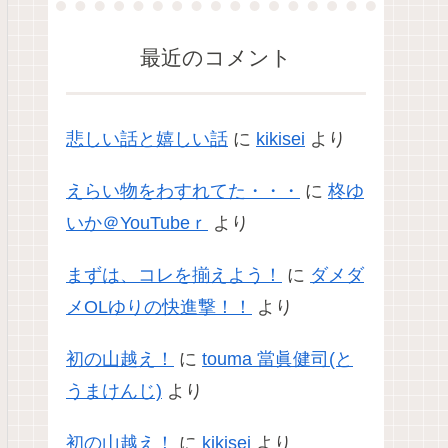
最近のコメント
悲しい話と嬉しい話
に
kikisei
より
えらい物をわすれてた・・・
に
柊ゆ
いか＠YouTubeｒ
より
まずは、コレを揃えよう！
に
ダメダ
メOLゆりの快進撃！！
より
初の山越え！
に
touma 當眞健司(と
うまけんじ)
より
初の山越え！
に
kikisei
より