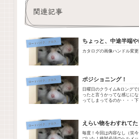
関連記事
ちょっと、中途半端や
ードバイク、クロスバイク、自転車
ロ
カタログの画像ハンドル変更
ポジショニング！
ードバイク、クロスバイク、自転車
ロ
日曜日のクライム&ロングで
ったと言うかってな感じにな
ってしまってるのか・・・下
えらい物をわすれてた
ードバイク、クロスバイク、自転車
ロ
毎度！今回は内容なし（笑今
づいた！絶対必須のヘルメッ