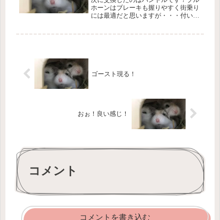
ホーンはブレーキも握りやすく街乗り
には最適だと思いますが・・・付いて
るハンドルの幅が広すぎる・・・芯-
芯で450mmぐらいあるので、ちょっと
腕を開き気味で乗っている状態それを
芯-芯 420mmのドロップに変...
ゴースト現る！
おぉ！良い感じ！
コメント
コメントを書き込む