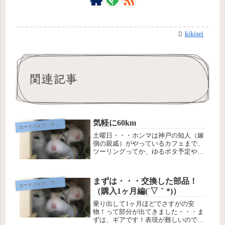
kikisei
関連記事
気軽に60km
ードバイク、クロスバイク、自転車
ロ
土曜日・・・ホンマは神戸の知人（嫁
側の親戚）がやっているカフェまで、
ツーリングってか、ゆるポタ予定やっ
たけどぉ～たまたま、この土曜日は忙
しいっぽいから予定を変更！四條畷の
知人ってか、亡き父が経営してた運送
まずは・・・交換した部品！
ードバイク、クロスバイク、自転車
ロ
会社、おじさんの家（父の兄）、祖母
（購入1ヶ月編(´▽｀*)）
の...
乗り出して1ヶ月ほどでさすがの安
物！って部分が出てきました・・・ま
ずは、ギアです！表現が難しいのです