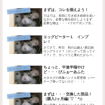
が、フリーギアとチェーンリングの精
度が低くチェーンが蛇行して、チャラ
チャラと変な音がなる・・・これはシ
まずは、コレを揃えよう！
ードバイク、クロスバイク、自転車
ロ
ョップの勧めもあって、まずはフリー
ではでは、前回に引き続き経緯を追い
ギア...
ながら、必要な物を紹介しようまず、
必要な物は・・・○フロアポンプ当
然、空気を入れないと走れない(笑)な
ので空気入れは必須！しかも、ママチ
ャリとバルブ形状(空気の入り口)が違
エッグビーター１ インプ
ードバイク、クロスバイク、自転車
ロ
うので対応しているポンプか、バル
レ！
ブ...
さてさて、昨日 初の山越え+新記録
ロングライド？（ロングって言ってイ
イ？）で、ガッツリと乗れたからペダ
ルのインプレと言うか感想を書いて見
ようと思ってるけど・・・脱線した
り、長文なったら、すんません(＾▽
ちょっと、中途半端やけ
ードバイク、クロスバイク、自転車
ロ
＾*)ちゅーことで、まずは平地の感想
ど・・・びふぉーあふた
か...
カタログの画像ハンドル変更後（バー
テープ巻いてないけど・・・）
まずは・・・交換した部品！
ードバイク、クロスバイク、自転車
ロ
（購入2ヶ月編(´▽｀*)）
次に交換したのはハンドルです！ブル